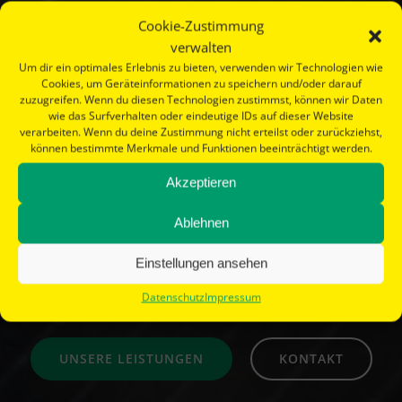
Cookie-Zustimmung
verwalten
Um dir ein optimales Erlebnis zu bieten, verwenden wir Technologien wie
Cookies, um Geräteinformationen zu speichern und/oder darauf
SO GEHT SOLAR :
ME-
zuzugreifen. Wenn du diesen Technologien zustimmst, können wir Daten
wie das Surfverhalten oder eindeutige IDs auf dieser Website
SOLAR
verarbeiten. Wenn du deine Zustimmung nicht erteilst oder zurückziehst,
können bestimmte Merkmale und Funktionen beeinträchtigt werden.
Elektrotechniker-
Akzeptieren
Meisterbetrieb im
Ablehnen
Industriegebiet Zell-Barl
Einstellungen ansehen
zwischen Trier und Koblenz
Datenschutz
Impressum
UNSERE LEISTUNGEN
KONTAKT